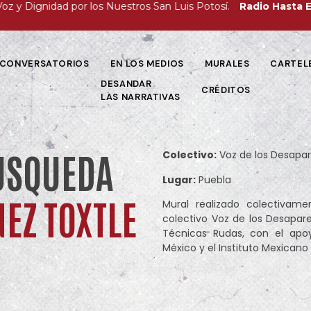
Dignidad por los Nuestros San Luis Potosí.
Radio Hasta Encont
CONVERSATORIOS
EN LOS MEDIOS
MURALES
CARTEL
DESANDAR
CRÉDITOS
LAS NARRATIVAS
ÚSQUEDA
Colectivo:
Voz de los Desapar
Lugar:
Puebla
EZ TOXTLE
Mural realizado colectivam
colectivo Voz de los Desapare
Técnicas Rudas, con el apoy
México y el Instituto Mexica