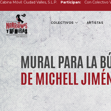
 Móvil: Ciudad Valles, S.L.P.
Participan:
Con Colectivo Voz y 
COLECTIVOS
ARTISTAS
MURAL PARA LA B
DE MICHELL JIMÉN