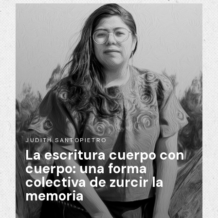
JUDITH SANTOPIETRO
La escritura cuerpo con
cuerpo: una forma
colectiva de zurcir la
memoria