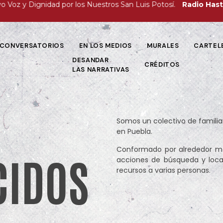
 y Dignidad por los Nuestros San Luis Potosí.
Radio Hasta Enc
CONVERSATORIOS
EN LOS MEDIOS
MURALES
CARTEL
DESANDAR
CRÉDITOS
LAS NARRATIVAS
S
Somos un colectivo de familia
en Puebla.
Conformado por alrededor má
CIDOS
acciones de búsqueda y local
recursos a varias personas.