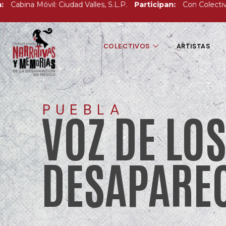
bina Móvil: Ciudad Valles, S.L.P.
Participan:
Con Colectivo Voz
COLECTIVOS
ARTISTAS
PUEBLA
VOZ DE LO
DESAPARE