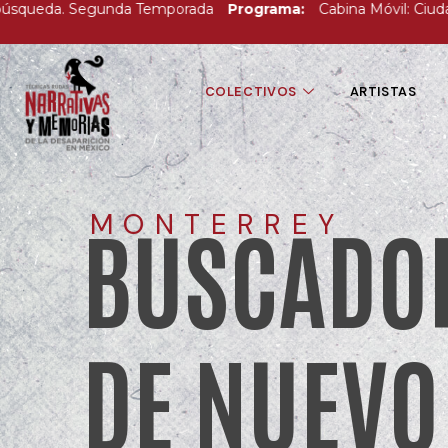
da. Segunda Temporada
Programa:
Cabina Móvil: Ciudad Valles
COLECTIVOS
ARTISTAS
MONTERREY
BUSCADO
DE NUEVO