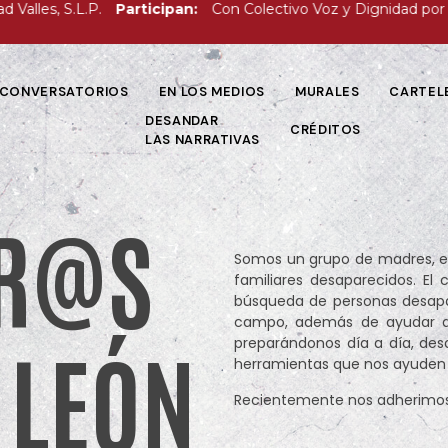
, S.L.P.
Participan:
Con Colectivo Voz y Dignidad por los Nue
CONVERSATORIOS
EN LOS MEDIOS
MURALES
CARTEL
DESANDAR
CRÉDITOS
LAS NARRATIVAS
R@S
Somos un grupo de madres, e
familiares desaparecidos. El
búsqueda de personas desapa
campo, además de ayudar a 
 LEÓN
preparándonos día a día, des
herramientas que nos ayuden 
Recientemente nos adherimos 