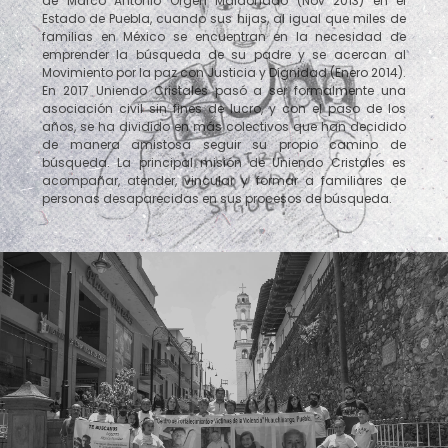
de Marco Antonio Orgen Maldonado (Nov 2013) en el
Estado de Puebla, cuando sus hijas, al igual que miles de
familias en México se encuentran en la necesidad de
emprender la búsqueda de su padre y se acercan al
Movimiento por la paz con Justicia y Dignidad (Enero 2014).
En 2017 Uniendo Cristales pasó a ser formalmente una
asociación civil sin fines de lucro, y con el paso de los
años, se ha dividido en más colectivos que han decidido
de manera amistosa seguir su propio camino de
búsqueda. La principal misión de Uniendo Cristales es
acompañar, atender, vincular y formar a familiares de
personas desaparecidas en sus procesos de búsqueda.