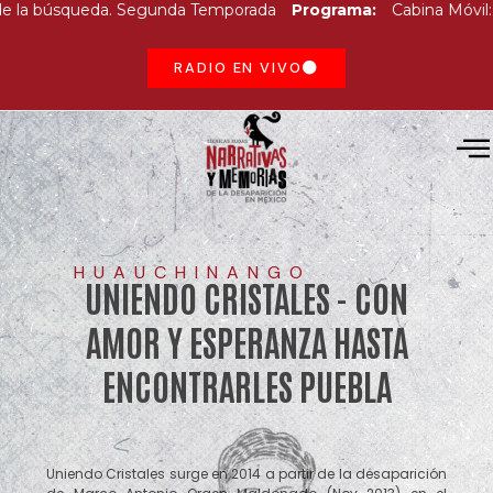
a búsqueda. Segunda Temporada
Programa:
Cabina Móvil: Ciuda
RADIO EN VIVO
HUAUCHINANGO
UNIENDO CRISTALES - CON
AMOR Y ESPERANZA HASTA
ENCONTRARLES PUEBLA
Uniendo Cristales surge en 2014 a partir de la desaparición