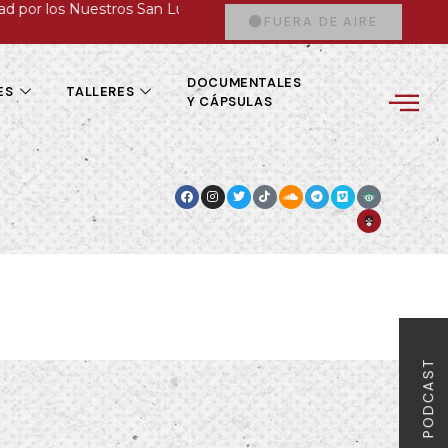
por los Nuestros San Luis Potosí.
Radio Hasta Encontrarles:
FUERA DE AIRE
DOCUMENTALES
ES
TALLERES
Y CÁPSULAS
PODCAST