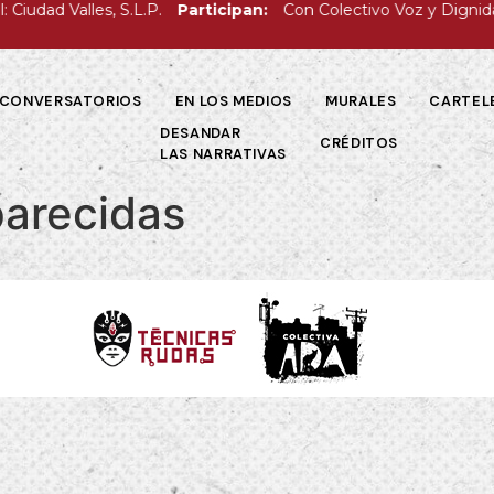
iudad Valles, S.L.P.
Participan:
Con Colectivo Voz y Dignidad 
CONVERSATORIOS
EN LOS MEDIOS
MURALES
CARTEL
DESANDAR
CRÉDITOS
LAS NARRATIVAS
parecidas